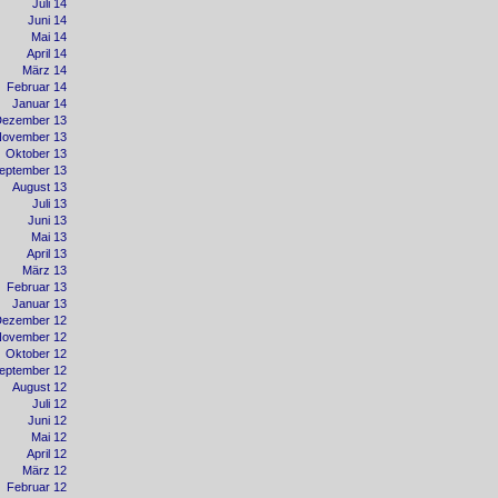
Juli 14
Juni 14
Mai 14
April 14
März 14
Februar 14
Januar 14
Dezember 13
November 13
Oktober 13
eptember 13
August 13
Juli 13
Juni 13
Mai 13
April 13
März 13
Februar 13
Januar 13
Dezember 12
November 12
Oktober 12
eptember 12
August 12
Juli 12
Juni 12
Mai 12
April 12
März 12
Februar 12