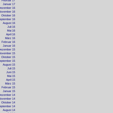
Februar 17
Januar 17
Dezember 16
November 16
Oktober 16
eptember 16
August 16
Juli 16
Mai 16
April 16
März 16
Februar 16
Januar 16
Dezember 15
November 15
Oktober 15
eptember 15
August 15
Juli 15
Juni 15
Mai 15
April 15
März 15
Februar 15
Januar 15
Dezember 14
November 14
Oktober 14
eptember 14
August 14