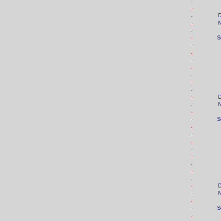
S
S
S