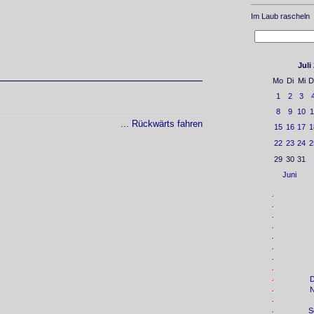
Im Laub rascheln
Juli
Mo
Di
Mi
D
1
2
3
8
9
10
1
...
Rückwärts fahren
15
16
17
1
22
23
24
2
29
30
31
Juni
S