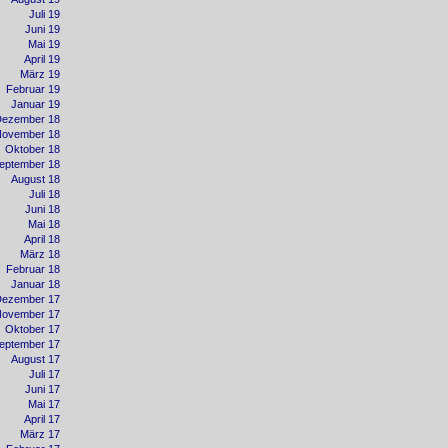
Juli 19
Juni 19
Mai 19
April 19
März 19
Februar 19
Januar 19
Dezember 18
November 18
Oktober 18
eptember 18
August 18
Juli 18
Juni 18
Mai 18
April 18
März 18
Februar 18
Januar 18
Dezember 17
November 17
Oktober 17
eptember 17
August 17
Juli 17
Juni 17
Mai 17
April 17
März 17