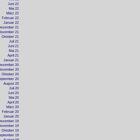
Juni 22
Mai 22
März 22
Februar 22
Januar 22
Dezember 21
November 21
Oktober 21
Juli 21
Juni 21
Mai 21
April 21
Januar 21
Dezember 20
November 20
Oktober 20
eptember 20
August 20
Juli 20
Juni 20
Mai 20
April 20
März 20
Februar 20
Januar 20
Dezember 19
November 19
Oktober 19
eptember 19
August 19