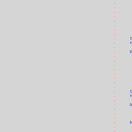
S
S
S