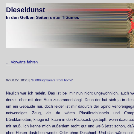
Dieseldunst
In den Gelben Seiten unter Träumer.
...
Vorwärts fahren
02.08.22, 18:20 | '
10000 lightyears from home
'
Neulich war ich radeln. Das ist bei mir nun nicht ungewöhnlich, auch 
derzeit eher mit dem Auto zusammenhängt. Denn der hat sich ja in dies
um ein Gebäude nur, doch leider ist mir dadurch der Spind verlorengeg
notwendiges Zeug, als da wären Plastikschüsseln und Compu
Büroklamotten, kriege ich kaum in den Rucksack gestopft, wenn dazu a
mit muß. Ich kenne mich außerdem recht gut und weiß jetzt schon, daß 
ohne Hosen dastehen werde. Oder ohne Duschgel. Und das wären nur d