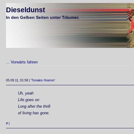
Dieseldunst
In den Gelben Seiten unter Träumer.
...
Vorwärts fahren
05.09.11, 01:58 | '
Tonales Hoeren
'
Uh, yeah
Life goes on
Long after the thrill
of living has gone.
#
|