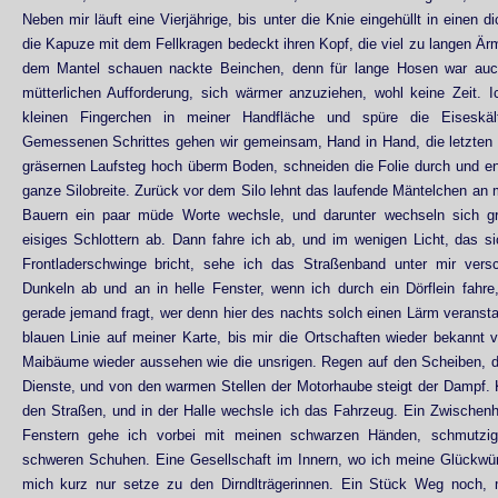
Neben mir läuft eine Vierjährige, bis unter die Knie eingehüllt in einen 
die Kapuze mit dem Fellkragen bedeckt ihren Kopf, die viel zu langen Är
dem Mantel schauen nackte Beinchen, denn für lange Hosen war auch
mütterlichen Aufforderung, sich wärmer anzuziehen, wohl keine Zeit. I
kleinen Fingerchen in meiner Handfläche und spüre die Eiseskä
Gemessenen Schrittes gehen wir gemeinsam, Hand in Hand, die letzten
gräsernen Laufsteg hoch überm Boden, schneiden die Folie durch und ent
ganze Silobreite. Zurück vor dem Silo lehnt das laufende Mäntelchen an m
Bauern ein paar müde Worte wechsle, und darunter wechseln sich 
eisiges Schlottern ab. Dann fahre ich ab, und im wenigen Licht, das s
Frontladerschwinge bricht, sehe ich das Straßenband unter mir ver
Dunkeln ab und an in helle Fenster, wenn ich durch ein Dörflein fahre,
gerade jemand fragt, wer denn hier des nachts solch einen Lärm veranstalt
blauen Linie auf meiner Karte, bis mir die Ortschaften wieder bekannt
Maibäume wieder aussehen wie die unsrigen. Regen auf den Scheiben, di
Dienste, und von den warmen Stellen der Motorhaube steigt der Dampf. 
den Straßen, und in der Halle wechsle ich das Fahrzeug. Ein Zwischenh
Fenstern gehe ich vorbei mit meinen schwarzen Händen, schmutzi
schweren Schuhen. Eine Gesellschaft im Innern, wo ich meine Glückw
mich kurz nur setze zu den Dirndlträgerinnen. Ein Stück Weg noch,