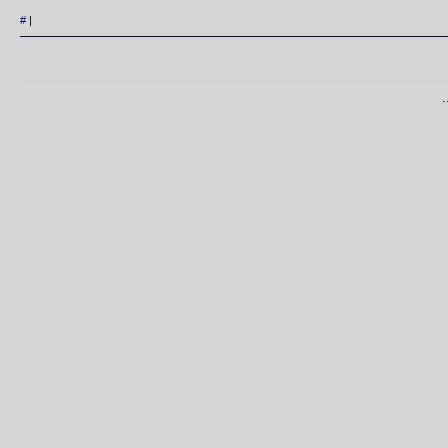
#
|
.