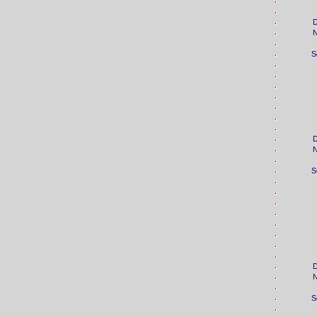
S
S
S