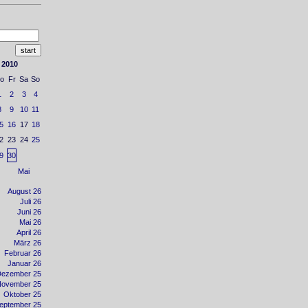
 2010
o
Fr
Sa
So
1
2
3
4
8
9
10
11
5
16
17
18
2
23
24
25
9
30
Mai
August 26
Juli 26
Juni 26
Mai 26
April 26
März 26
Februar 26
Januar 26
Dezember 25
November 25
Oktober 25
eptember 25