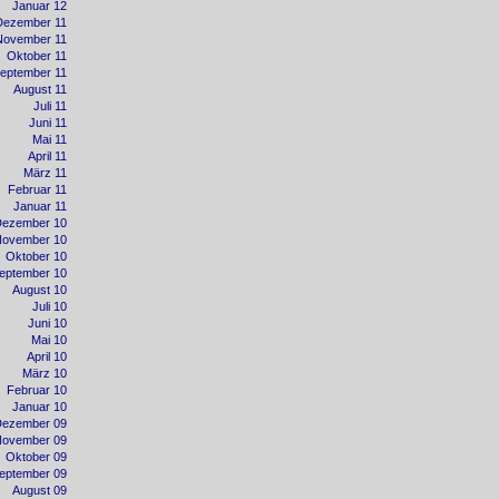
Januar 12
Dezember 11
November 11
Oktober 11
eptember 11
August 11
Juli 11
Juni 11
Mai 11
April 11
März 11
Februar 11
Januar 11
Dezember 10
November 10
Oktober 10
eptember 10
August 10
Juli 10
Juni 10
Mai 10
April 10
März 10
Februar 10
Januar 10
Dezember 09
November 09
Oktober 09
eptember 09
August 09