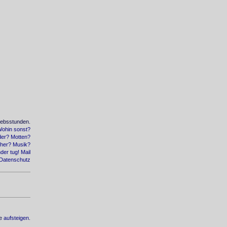
iebsstunden.
ohin sonst?
der?
Motten?
her?
Musik?
der
tug!
Mail
Datenschutz
te
aufsteigen
.