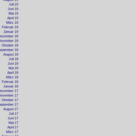
Juli 19
Juni 19
Mai 19
April 19
März 19
Februar 19
Januar 19
Dezember 18
November 18
Oktober 18
eptember 18
August 18
Juli 18
Juni 18
Mai 18
April 18
März 18
Februar 18
Januar 18
Dezember 17
November 17
Oktober 17
eptember 17
August 17
Juli 17
Juni 17
Mai 17
April 17
März 17