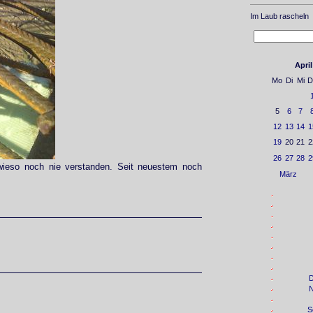
Im Laub rascheln
April
Mo
Di
Mi
D
5
6
7
12
13
14
1
19
20
21
2
26
27
28
2
owieso noch nie verstanden. Seit neuestem noch
März
!
S