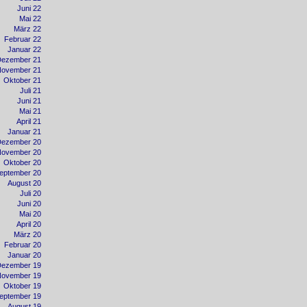
Juni 22
Mai 22
März 22
Februar 22
Januar 22
Dezember 21
November 21
Oktober 21
Juli 21
Juni 21
Mai 21
April 21
Januar 21
Dezember 20
November 20
Oktober 20
eptember 20
August 20
Juli 20
Juni 20
Mai 20
April 20
März 20
Februar 20
Januar 20
Dezember 19
November 19
Oktober 19
eptember 19
August 19