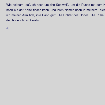
Wie seltsam, daß ich noch um den See weiß, um die Runde mit dem H
noch auf der Karte finden kann, und ihren Namen noch in meinem Tele
ich meinen Arm hob, ihre Hand griff. Die Lichter des Dorfes. Die Ruhe
den finde ich nicht mehr.
#
|