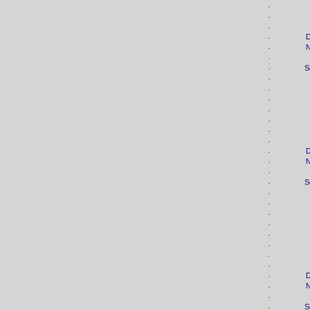
S
S
S