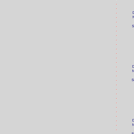
S
S
S