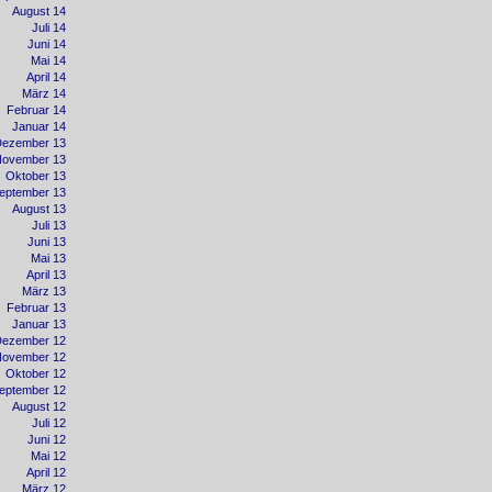
August 14
Juli 14
Juni 14
Mai 14
April 14
März 14
Februar 14
Januar 14
Dezember 13
November 13
Oktober 13
eptember 13
August 13
Juli 13
Juni 13
Mai 13
April 13
März 13
Februar 13
Januar 13
Dezember 12
November 12
Oktober 12
eptember 12
August 12
Juli 12
Juni 12
Mai 12
April 12
März 12