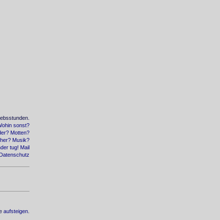
iebsstunden.
ohin sonst?
der?
Motten?
her?
Musik?
der
tug!
Mail
Datenschutz
te
aufsteigen
.