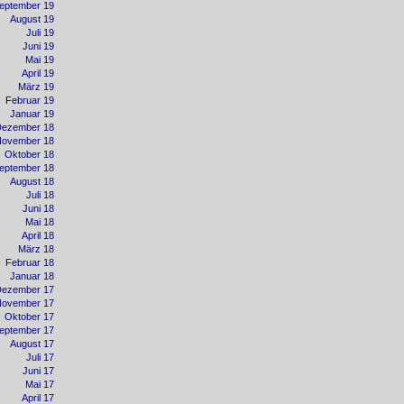
eptember 19
August 19
Juli 19
Juni 19
Mai 19
April 19
März 19
Februar 19
Januar 19
Dezember 18
November 18
Oktober 18
eptember 18
August 18
Juli 18
Juni 18
Mai 18
April 18
März 18
Februar 18
Januar 18
Dezember 17
November 17
Oktober 17
eptember 17
August 17
Juli 17
Juni 17
Mai 17
April 17