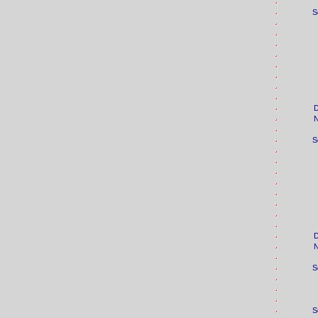
S
S
S
S