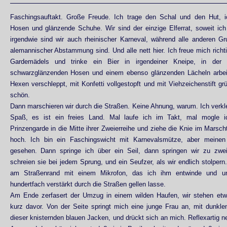
Faschingsauftakt. Große Freude. Ich trage den Schal und den Hut, 
Hosen und glänzende Schuhe. Wir sind der einzige Elferrat, soweit ic
irgendwie sind wir auch rheinischer Karneval, während alle anderen G
alemannischer Abstammung sind. Und alle nett hier. Ich freue mich richt
Gardemädels und trinke ein Bier in irgendeiner Kneipe, in der
schwarzglänzenden Hosen und einem ebenso glänzenden Lächeln arbei
Hexen verschleppt, mit Konfetti vollgestopft und mit Viehzeichenstift gr
schön.
Dann marschieren wir durch die Straßen. Keine Ahnung, warum. Ich verkl
Spaß, es ist ein freies Land. Mal laufe ich im Takt, mal mogle i
Prinzengarde in die Mitte ihrer Zweierreihe und ziehe die Knie im Marscht
hoch. Ich bin ein Faschingswicht mit Karnevalsmütze, aber meinen
gesehen. Dann springe ich über ein Seil, dann springen wir zu zwe
schreien sie bei jedem Sprung, und ein Seufzer, als wir endlich stolpern
am Straßenrand mit einem Mikrofon, das ich ihm entwinde und un
hundertfach verstärkt durch die Straßen gellen lasse.
Am Ende zerfasert der Umzug in einem wilden Haufen, wir stehen etwa
kurz davor. Von der Seite springt mich eine junge Frau an, mit dunkle
dieser knisternden blauen Jacken, und drückt sich an mich. Reflexartig n