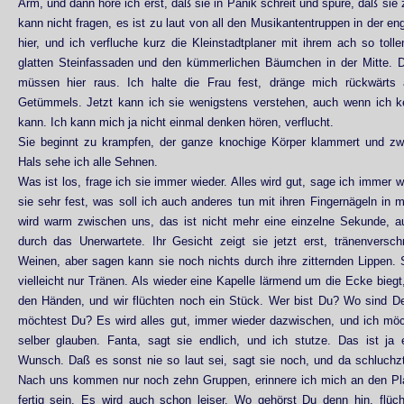
Arm, und dann höre ich erst, daß sie in Panik schreit und spüre, daß sie z
kann nicht fragen, es ist zu laut von all den Musikantentruppen in der e
hier, und ich verfluche kurz die Kleinstadtplaner mit ihrem ach so toll
glatten Steinfassaden und den kümmerlichen Bäumchen in der Mitte. D
müssen hier raus. Ich halte die Frau fest, dränge mich rückwärt
Getümmels. Jetzt kann ich sie wenigstens verstehen, auch wenn ich k
kann. Ich kann mich ja nicht einmal denken hören, verflucht.
Sie beginnt zu krampfen, der ganze knochige Körper klammert und zw
Hals sehe ich alle Sehnen.
Was ist los, frage ich sie immer wieder. Alles wird gut, sage ich immer w
sie sehr fest, was soll ich auch anderes tun mit ihren Fingernägeln i
wird warm zwischen uns, das ist nicht mehr eine einzelne Sekunde, 
durch das Unerwartete. Ihr Gesicht zeigt sie jetzt erst, tränenversc
Weinen, aber sagen kann sie noch nichts durch ihre zitternden Lippen. 
vielleicht nur Tränen. Als wieder eine Kapelle lärmend um die Ecke biegt
den Händen, und wir flüchten noch ein Stück. Wer bist Du? Wo sind 
möchtest Du? Es wird alles gut, immer wieder dazwischen, und ich möc
selber glauben. Fanta, sagt sie endlich, und ich stutze. Das ist ja 
Wunsch. Daß es sonst nie so laut sei, sagt sie noch, und da schluchzt
Nach uns kommen nur noch zehn Gruppen, erinnere ich mich an den Plan,
fertig sein. Es wird auch schon leiser. Wo gehörst Du denn hin, flüch