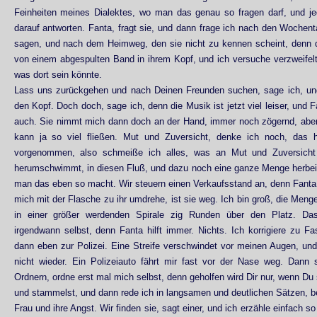
Feinheiten meines Dialektes, wo man das genau so fragen darf, und je
darauf antworten. Fanta, fragt sie, und dann frage ich nach den Wochenta
sagen, und nach dem Heimweg, den sie nicht zu kennen scheint, denn
von einem abgespulten Band in ihrem Kopf, und ich versuche verzweifelt
was dort sein könnte.
Lass uns zurückgehen und nach Deinen Freunden suchen, sage ich, und 
den Kopf. Doch doch, sage ich, denn die Musik ist jetzt viel leiser, und 
auch. Sie nimmt mich dann doch an der Hand, immer noch zögernd, abe
kann ja so viel fließen. Mut und Zuversicht, denke ich noch, das 
vorgenommen, also schmeiße ich alles, was an Mut und Zuversicht
herumschwimmt, in diesen Fluß, und dazu noch eine ganze Menge herbei
man das eben so macht. Wir steuern einen Verkaufsstand an, denn Fanta h
mich mit der Flasche zu ihr umdrehe, ist sie weg. Ich bin groß, die Menge 
in einer größer werdenden Spirale zig Runden über den Platz. Das
irgendwann selbst, denn Fanta hilft immer. Nichts. Ich korrigiere zu F
dann eben zur Polizei. Eine Streife verschwindet vor meinen Augen, und
nicht wieder. Ein Polizeiauto fährt mir fast vor der Nase weg. Dann 
Ordnern, ordne erst mal mich selbst, denn geholfen wird Dir nur, wenn Du s
und stammelst, und dann rede ich in langsamen und deutlichen Sätzen, b
Frau und ihre Angst. Wir finden sie, sagt einer, und ich erzähle einfach so 