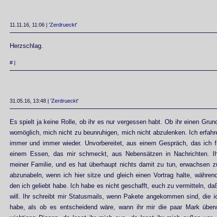
11.11.16, 11:06 | '
Zerdrueckt
'
Herzschlag.
#
|
31.05.16, 13:48 | '
Zerdrueckt
'
Es spielt ja keine Rolle, ob ihr es nur vergessen habt. Ob ihr einen Grun
womöglich, mich nicht zu beunruhigen, mich nicht abzulenken. Ich erfa
immer und immer wieder. Unvorbereitet, aus einem Gespräch, das ich fr
einem Essen, das mir schmeckt, aus Nebensätzen in Nachrichten. Ih
meiner Familie, und es hat überhaupt nichts damit zu tun, erwachsen z
abzunabeln, wenn ich hier sitze und gleich einen Vortrag halte, während
den ich geliebt habe. Ich habe es nicht geschafft, euch zu vermitteln, daß
will. Ihr schreibt mir Statusmails, wenn Pakete angekommen sind, die ic
habe, als ob es entscheidend wäre, wann ihr mir die paar Mark über