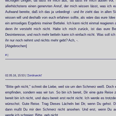
wichtigen Dingen, da lasst ihr mich aus, da lasst ihr mich außen vor
allerhöchstens einen genervten Anruf, der mich wissen lässt, was ich e
Aufwand bereite, daß ich das ja unbedingt - und ihr zieht das in allen Si
wissen will und deshalb von euch erfahren sollte, als wäre das eure Ide
ein armseliges Ergebnis meiner Bettelei. Ich kann nicht einmal reagieren 
denn ihr versteht mich nicht. Halte ich mich zurück, ist das eure Be
Desinteresse, und noch mehr betteln kann ich einfach nicht. Was soll i
ihr nur noch nehmt und nichts mehr gebt? Ach, -.
[Abgebrochen]
#
|
02.05.16, 15:53 | '
Zerdrueckt
'
"Bitte geh nicht," schreit die Liebe, weil sie um den Schmerz weiß. Doch e
empfinden, sondern was wir tun. So bin ich bereit, Dir eine gute Reise
bereit bin ich nicht, und dazu bereit erst recht nicht. Ich werde es trot
wünschst. Gute Reise. Trag Dieses Lächeln bei Dir, wenn Du gehst. D
dann mußt Du mir den Schmerz nicht ansehen. Und erst, wenn Du auß
werde ich schreien: Bitte, geh nicht.