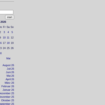
 2026
Do
Fr
Sa
So
2
3
4
5
9
10
11
12
16
17
18
19
23
24
25
26
30
Mai
August 26
Juli 26
Juni 26
Mai 26
April 26
März 26
Februar 26
Januar 26
Dezember 25
November 25
Oktober 25
eptember 25