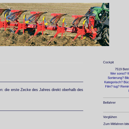
Cockpit
7519 Betr
Wer sonst?
W
Sortierung?
Bil
Kategorisch?
Büc
Film?
tug?
Remin
n: die erste Zecke des Jahres direkt oberhalb des
Beifahrer
Vorglühen
Zum Mitfahren bit