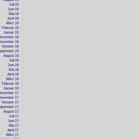
Juli 19
Juni 19
Mai 19
April 19
März 19
Februar 19
Januar 19
Dezember 18
November 18
Oktober 18
eptember 18
August 18
Juli 18
Juni 18
Mai 18
April 18
März 18
Februar 18
Januar 18
Dezember 17
November 17
Oktober 17
eptember 17
August 17
Juli 17
Juni 17
Mai 17
April 17
März 17