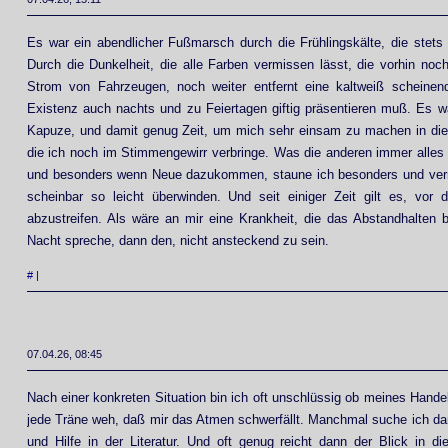
Es war ein abendlicher Fußmarsch durch die Frühlingskälte, die stets 
Durch die Dunkelheit, die alle Farben vermissen lässt, die vorhin noc
Strom von Fahrzeugen, noch weiter entfernt eine kaltweiß scheinend
Existenz auch nachts und zu Feiertagen giftig präsentieren muß. Es wa
Kapuze, und damit genug Zeit, um mich sehr einsam zu machen in die
die ich noch im Stimmengewirr verbringe. Was die anderen immer alles
und besonders wenn Neue dazukommen, staune ich besonders und verm
scheinbar so leicht überwinden. Und seit einiger Zeit gilt es, v
abzustreifen. Als wäre an mir eine Krankheit, die das Abstandhalten
Nacht spreche, dann den, nicht ansteckend zu sein.
#
|
07.04.26, 08:45
Nach einer konkreten Situation bin ich oft unschlüssig ob meines Handel
jede Träne weh, daß mir das Atmen schwerfällt. Manchmal suche ich dan
und Hilfe in der Literatur. Und oft genug reicht dann der Blick in d