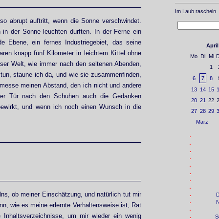
Im Laub rascheln
so abrupt auftritt, wenn die Sonne verschwindet.
h in der Sonne leuchten durften. In der Ferne ein
e Ebene, ein fernes Industriegebiet, das seine
April
ren knapp fünf Kilometer in leichtem Kittel ohne
Mo
Di
Mi
ser Welt, wie immer nach den seltenen Abenden,
1
 tun, staune ich da, und wie sie zusammenfinden,
6
7
8
esse meinen Abstand, den ich nicht und andere
13
14
15
or der Tür nach den Schuhen auch die Gedanken
20
21
22
 bewirkt, und wenn ich noch einen Wunsch in die
27
28
29
März
ns, ob meiner Einschätzung, und natürlich tut mir
n, wie es meine erlernte Verhaltensweise ist, Rat
ie Inhaltsverzeichnisse, um mir wieder ein wenig
S