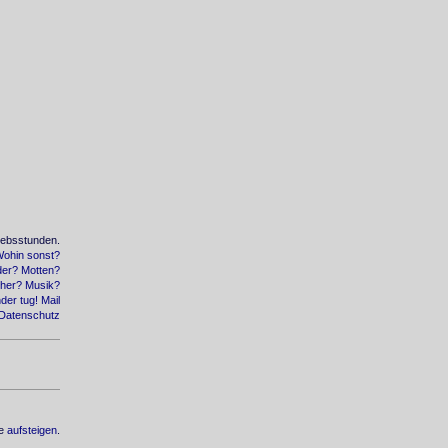
iebsstunden.
ohin sonst?
der?
Motten?
her?
Musik?
der
tug!
Mail
Datenschutz
te
aufsteigen
.